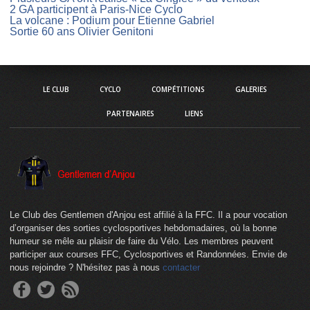
2 GA participent à Paris-Nice Cyclo
La volcane : Podium pour Etienne Gabriel
Sortie 60 ans Olivier Genitoni
LE CLUB
CYCLO
COMPÉTITIONS
GALERIES
PARTENAIRES
LIENS
Le Club des Gentlemen d'Anjou est affilié à la FFC. Il a pour vocation
d’organiser des sorties cyclosportives hebdomadaires, où la bonne
humeur se mêle au plaisir de faire du Vélo. Les membres peuvent
participer aux courses FFC, Cyclosportives et Randonnées. Envie de
nous rejoindre ? N'hésitez pas à nous
contacter