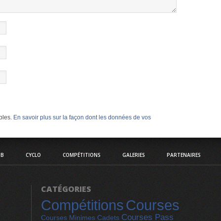
ables.
En savoir plus sur la façon dont les données de vos
UB
CYCLO
COMPÉTITIONS
GALERIES
PARTENAIRES
CATÉGORIES
Compétitions
Courses
Courses Pass
Courses Minimes Cadets