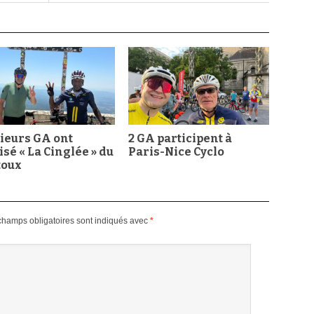
ieurs GA ont
2 GA participent à
isé « La Cinglée » du
Paris-Nice Cyclo
toux
champs obligatoires sont indiqués avec
*