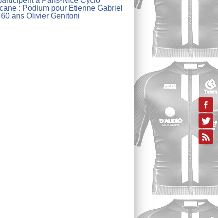
articipent à Paris-Nice Cyclo
lcane : Podium pour Etienne Gabriel
 60 ans Olivier Genitoni