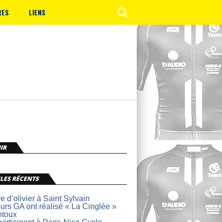
RES
LIENS
IR
LES RÉCENTS
re d’olivier à Saint Sylvain
urs GA ont réalisé « La Cinglée »
ntoux