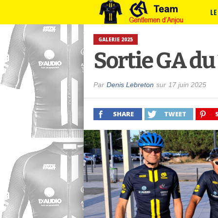
LE
GALERIE 2025
Sortie GA du 
Par
Denis Lebreton
sur
17 juin 2025
SHARE
TWEET