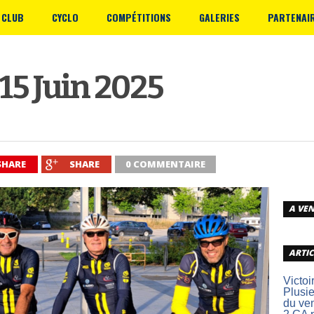
 CLUB
CYCLO
COMPÉTITIONS
GALERIES
PARTENAI
15 Juin 2025
SHARE
SHARE
0 COMMENTAIRE
A VEN
ARTIC
Victoi
Plusie
du ve