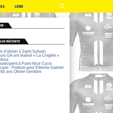
RES
LIENS
IR
LES RÉCENTS
re d’olivier à Saint Sylvain
urs GA ont réalisé « La Cinglée »
ntoux
articipent à Paris-Nice Cyclo
lcane : Podium pour Etienne Gabriel
 60 ans Olivier Genitoni