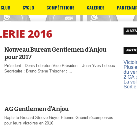
 CLUB
CYCLO
COMPÉTITIONS
GALERIES
PARTENAI
ERIE 2016
A VEN
Nouveau Bureau Gentlemen d’Anjou
ARTIC
pour 2017
Victoi
Président : Denis Lebreton Vice-Président : Jean-Yves Lebouc
Plusie
Secrétaire : Bruno Stene Trésorier : ...
du ve
2 GA p
La vo
Sortie
AG Gentlemen d’Anjou
Baptiste Brouard Steeve Guyot Etienne Gabriel récompensés
pour leurs victoires en 2016