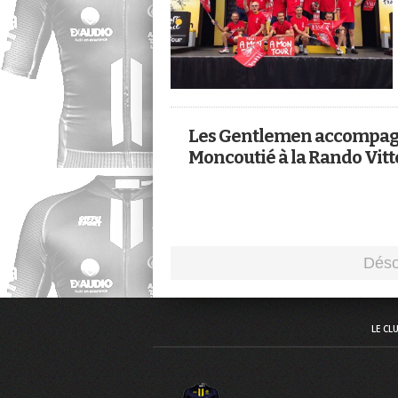
Les Gentlemen accompag
Moncoutié à la Rando Vitt
LE CL
Le Club des Gentlemen d'Anjou est affilié à 