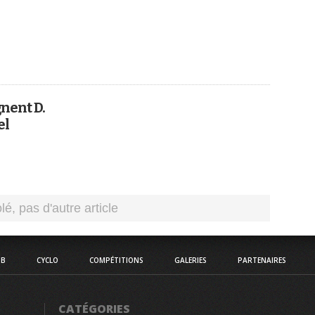
nent D.
el
UB
CYCLO
COMPÉTITIONS
GALERIES
PARTENAIRES
CATÉGORIES
Compétitions
Courses
Courses Pass
Courses Minimes Cadets
Cyclo
Cyclosportives
la FFC.
Cyclisme