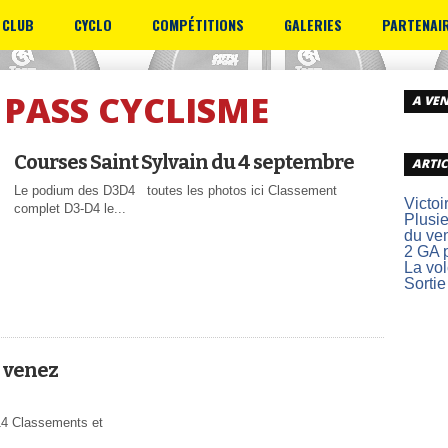
 CLUB
CYCLO
COMPÉTITIONS
GALERIES
PARTENAI
 PASS CYCLISME
A VEN
Courses Saint Sylvain du 4 septembre
ARTIC
Le podium des D3D4 toutes les photos ici Classement
Victoi
complet D3-D4 le...
Plusie
du ve
2 GA p
La vo
Sortie
 venez
014 Classements et