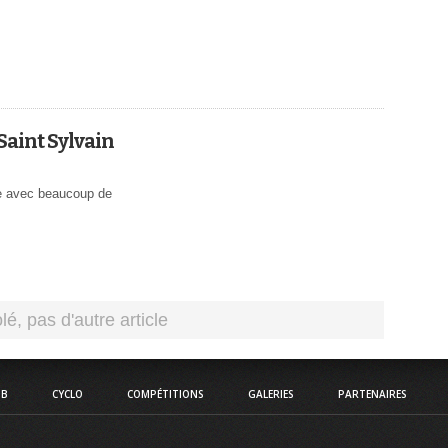
Saint Sylvain
e avec beaucoup de
UB
CYCLO
COMPÉTITIONS
GALERIES
PARTENAIRES
CATÉGORIES
Compétitions
Courses
Courses Pass
Courses Minimes Cadets