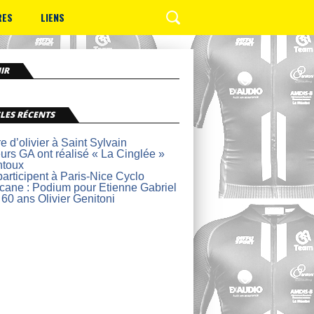
RES
LIENS
IR
LES RÉCENTS
re d’olivier à Saint Sylvain
urs GA ont réalisé « La Cinglée »
ntoux
articipent à Paris-Nice Cyclo
lcane : Podium pour Etienne Gabriel
 60 ans Olivier Genitoni