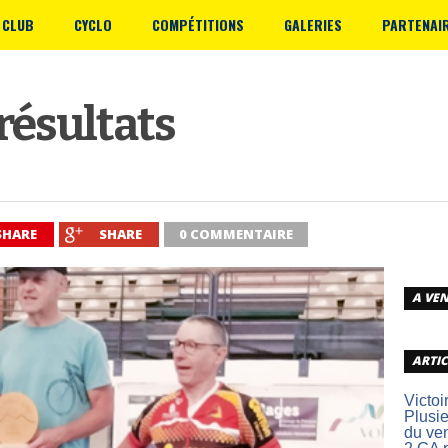
 CLUB
CYCLO
COMPÉTITIONS
GALERIES
PARTENAI
résultats
SHARE
SHARE
0 COMMENTAIRE
A VEN
ARTIC
Victoi
Plusie
du ve