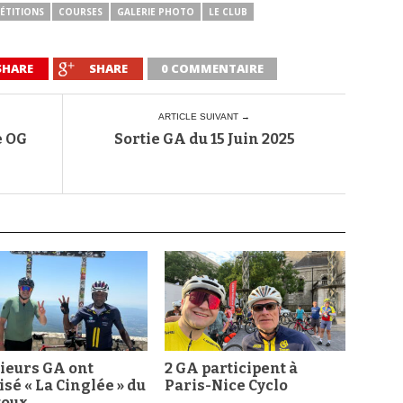
ÉTITIONS
COURSES
GALERIE PHOTO
LE CLUB
SHARE
SHARE
0 COMMENTAIRE
ARTICLE SUIVANT →
e OG
Sortie GA du 15 Juin 2025
ieurs GA ont
2 GA participent à
isé « La Cinglée » du
Paris-Nice Cyclo
toux