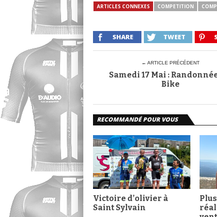
ARTICLES CONNEXES
COMPETITION
COMP
SHARE
TWEET
← ARTICLE PRÉCÉDENT
Samedi 17 Mai : Randonné
Bike
RECOMMANDÉ POUR VOUS
Victoire d’olivier à
Plus
Saint Sylvain
réal
ven