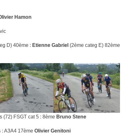
Olivier Hamon
vic
eg D) 40ème :
Etienne Gabriel
(2ème categ E) 82ème
ts (72) FSGT cat 5 : 8ème
Bruno Stene
rs : A3A4 17ème
Olivier Genitoni