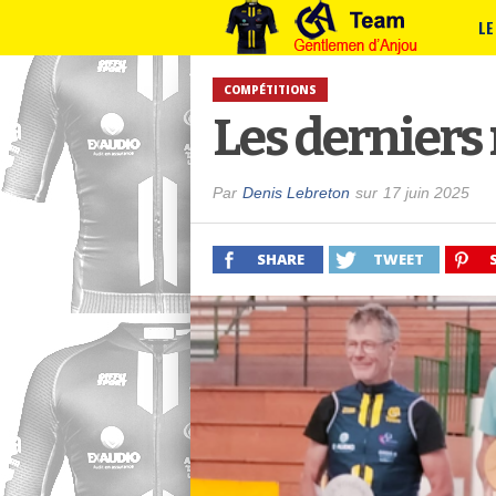
LE
COMPÉTITIONS
Les derniers 
Par
Denis Lebreton
sur
17 juin 2025
SHARE
TWEET