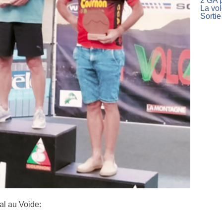
2 GA p
La vo
Sortie
l au Voide: