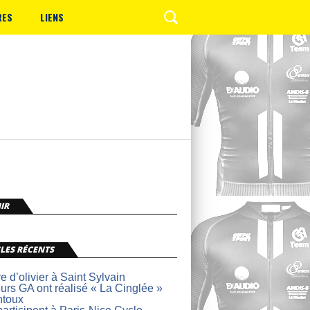
RES
LIENS
IR
LES RÉCENTS
re d’olivier à Saint Sylvain
urs GA ont réalisé « La Cinglée »
ntoux