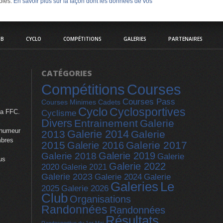
ables.
En savoir plus sur la façon dont les données de vos
UB
CYCLO
COMPÉTITIONS
GALERIES
PARTENAIRES
CATÉGORIES
Compétitions
Courses
Courses Pass
Courses Minimes Cadets
Cyclo
Cyclosportives
la FFC.
Cyclisme
Divers
Entrainement
Galerie
 humeur
Galerie 2014
2013
Galerie
mbres
2015
Galerie 2017
Galerie 2016
Galerie 2019
Galerie 2018
Galerie
us
Galerie 2022
2020
Galerie 2021
Galerie 2023
Galerie
Galerie 2024
Galeries
Le
2025
Galerie 2026
Club
Organisations
Randonnées
Randonnées
Résultats