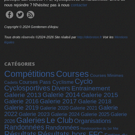
nous rejoindre ? N'hésitez pas à nous
contacter
Copyright © 2024 Gentlemen d'Anjou
Tous droits réservés ©2024-
2026 Site réalisé par
http://dlebreton.fr
Voir les
Mentions
légales
CATÉGORIES
Compétitions
Courses
Courses Minimes
Cyclo
Courses Pass Cyclisme
Cadets
Cyclosportives
Divers
Entrainement
Galerie 2014
Galerie 2013
Galerie 2015
Galerie 2017
Galerie 2016
Galerie 2018
Galerie 2019
Galerie
Galerie 2020
Galerie 2021
2022
Galerie 2023
Galerie 2025
Galerie 2024
Galerie
Galeries
Le Club
Organisations
2026
Randonnées
Randonnées
Randosportive du 1er Mai
Résultats
Résultats hors FFC