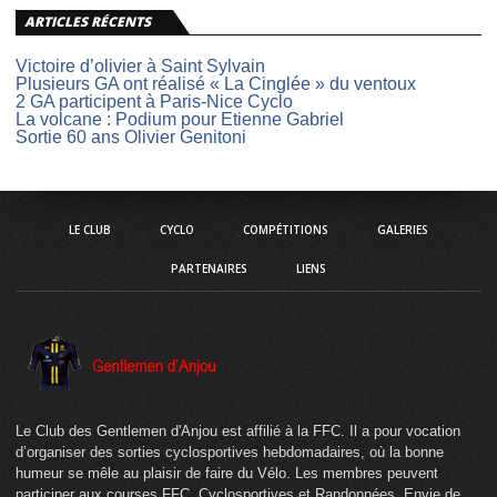
ARTICLES RÉCENTS
Victoire d’olivier à Saint Sylvain
Plusieurs GA ont réalisé « La Cinglée » du ventoux
2 GA participent à Paris-Nice Cyclo
La volcane : Podium pour Etienne Gabriel
Sortie 60 ans Olivier Genitoni
LE CLUB
CYCLO
COMPÉTITIONS
GALERIES
PARTENAIRES
LIENS
Le Club des Gentlemen d'Anjou est affilié à la FFC. Il a pour vocation
d’organiser des sorties cyclosportives hebdomadaires, où la bonne
humeur se mêle au plaisir de faire du Vélo. Les membres peuvent
participer aux courses FFC, Cyclosportives et Randonnées. Envie de