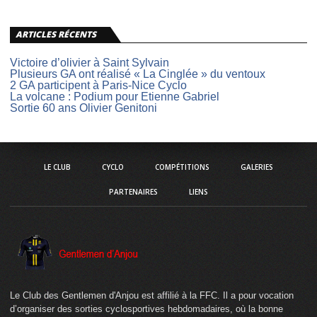
ARTICLES RÉCENTS
Victoire d’olivier à Saint Sylvain
Plusieurs GA ont réalisé « La Cinglée » du ventoux
2 GA participent à Paris-Nice Cyclo
La volcane : Podium pour Etienne Gabriel
Sortie 60 ans Olivier Genitoni
LE CLUB
CYCLO
COMPÉTITIONS
GALERIES
PARTENAIRES
LIENS
Le Club des Gentlemen d'Anjou est affilié à la FFC. Il a pour vocation
d’organiser des sorties cyclosportives hebdomadaires, où la bonne