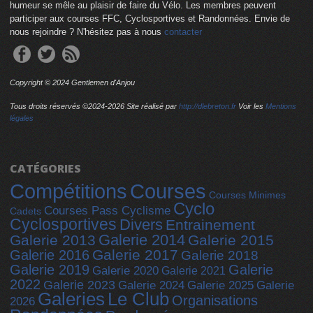
humeur se mêle au plaisir de faire du Vélo. Les membres peuvent
participer aux courses FFC, Cyclosportives et Randonnées. Envie de
nous rejoindre ? N'hésitez pas à nous
contacter
Copyright © 2024 Gentlemen d'Anjou
Tous droits réservés ©2024-
2026 Site réalisé par
http://dlebreton.fr
Voir les
Mentions
légales
CATÉGORIES
Compétitions
Courses
Courses Minimes
Cyclo
Courses Pass Cyclisme
Cadets
Cyclosportives
Divers
Entrainement
Galerie 2014
Galerie 2013
Galerie 2015
Galerie 2017
Galerie 2016
Galerie 2018
Galerie 2019
Galerie
Galerie 2020
Galerie 2021
2022
Galerie 2023
Galerie 2025
Galerie 2024
Galerie
Galeries
Le Club
Organisations
2026