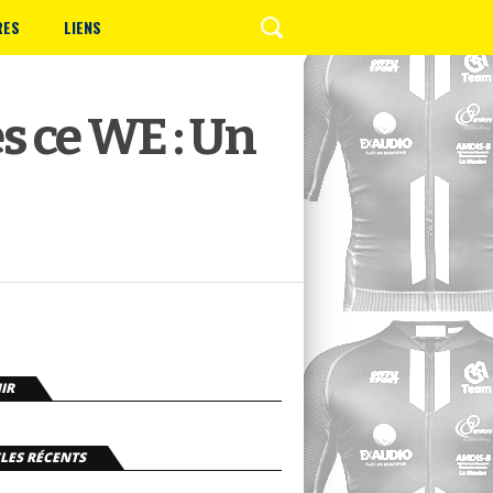
RES
LIENS
s ce WE : Un
IR
LES RÉCENTS