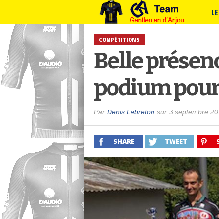
LE
COMPÉTITIONS
Belle présenc
podium pour
Par
Denis Lebreton
sur
3 septembre 20
SHARE
TWEET