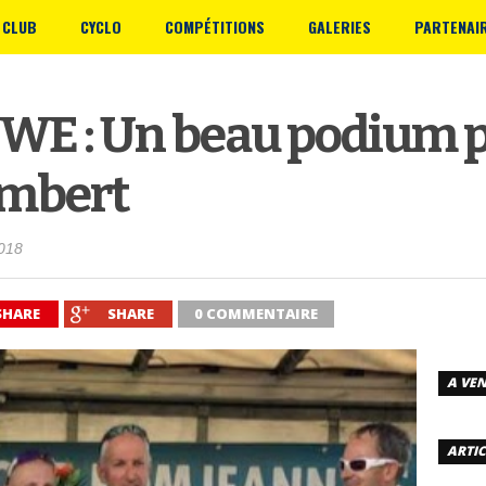
 CLUB
CYCLO
COMPÉTITIONS
GALERIES
PARTENAI
 WE : Un beau podium 
ambert
018
SHARE
SHARE
0 COMMENTAIRE
A VEN
ARTIC