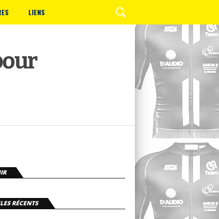
RES
LIENS
pour
IR
LES RÉCENTS