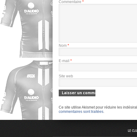
Commentaire
*
Nom
*
E-mail
*
Site web
Ce site utilise Akismet pour réduire les indésir
commentaires sont traitées
.
LE CL