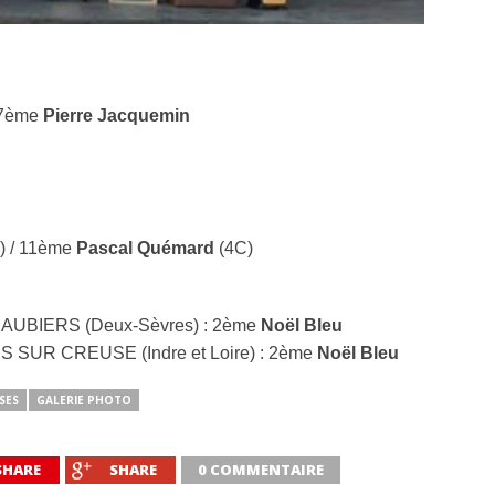
7ème
Pierre Jacquemin
) / 11ème
Pascal Quémard
(4C)
S AUBIERS (Deux-Sèvres) : 2ème
Noël Bleu
S SUR CREUSE (Indre et Loire) : 2ème
Noël Bleu
SES
GALERIE PHOTO
SHARE
SHARE
0 COMMENTAIRE