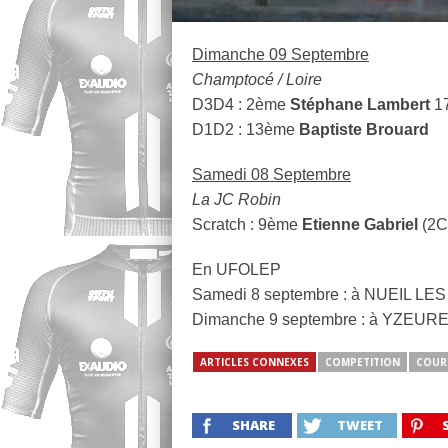
Dimanche 09 Septembre
Champtocé / Loire
D3D4 : 2ème
Stéphane Lambert
1
D1D2 : 13ème
Baptiste Brouard
Samedi 08 Septembre
La JC Robin
Scratch : 9ème
Etienne Gabriel
(2C
En UFOLEP
Samedi 8 septembre : à NUEIL LE
Dimanche 9 septembre : à YZEURE
ARTICLES CONNEXES
COMPETITION
COUR
SHARE
TWEET