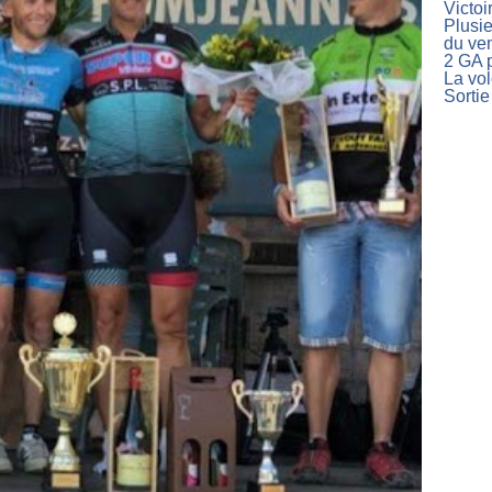
Victoi
Plusie
du ve
2 GA p
La vo
Sortie