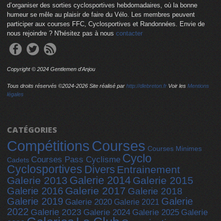
d’organiser des sorties cyclosportives hebdomadaires, où la bonne
humeur se mêle au plaisir de faire du Vélo. Les membres peuvent
participer aux courses FFC, Cyclosportives et Randonnées. Envie de
nous rejoindre ? N'hésitez pas à nous
contacter
Copyright © 2024 Gentlemen d'Anjou
Tous droits réservés ©2024-
2026 Site réalisé par
http://dlebreton.fr
Voir les
Mentions
légales
CATÉGORIES
Compétitions
Courses
Courses Minimes
Cyclo
Courses Pass Cyclisme
Cadets
Cyclosportives
Divers
Entrainement
Galerie 2014
Galerie 2013
Galerie 2015
Galerie 2017
Galerie 2016
Galerie 2018
Galerie 2019
Galerie
Galerie 2020
Galerie 2021
2022
Galerie 2023
Galerie 2025
Galerie 2024
Galerie