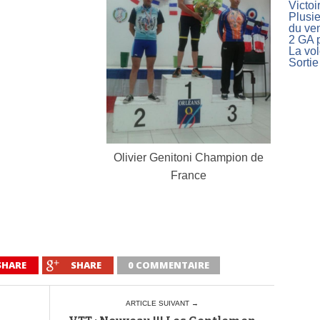
Victoi
Plusie
du ve
2 GA p
La vo
Sortie
Olivier Genitoni Champion de
France
SHARE
SHARE
0 COMMENTAIRE
ARTICLE SUIVANT →