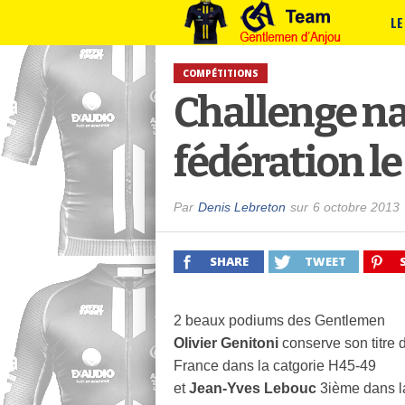
LE
COMPÉTITIONS
Challenge nat
fédération le
Par
Denis Lebreton
sur
6 octobre 2013
SHARE
TWEET
2 beaux podiums des Gentlemen
Olivier Genitoni
conserve son titre
France dans la catgorie H45-49
et
Jean-Yves Lebouc
3ième dans l