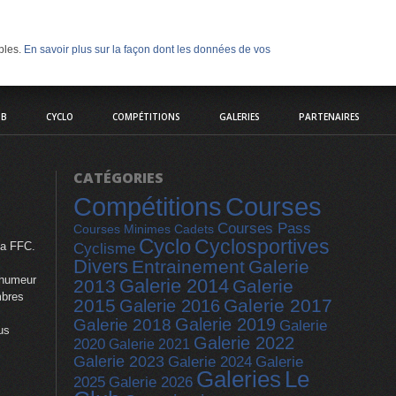
ables.
En savoir plus sur la façon dont les données de vos
UB
CYCLO
COMPÉTITIONS
GALERIES
PARTENAIRES
CATÉGORIES
Compétitions
Courses
Courses Pass
Courses Minimes Cadets
Cyclo
Cyclosportives
la FFC.
Cyclisme
Divers
Entrainement
Galerie
 humeur
Galerie 2014
2013
Galerie
mbres
2015
Galerie 2017
Galerie 2016
Galerie 2019
Galerie 2018
Galerie
us
Galerie 2022
2020
Galerie 2021
Galerie 2023
Galerie
Galerie 2024
Galeries
Le
2025
Galerie 2026