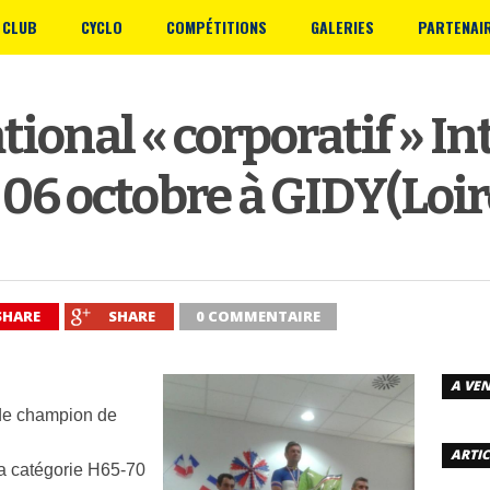
 CLUB
CYCLO
COMPÉTITIONS
GALERIES
PARTENAI
ional « corporatif » In
 06 octobre à GIDY(Loir
SHARE
SHARE
0 COMMENTAIRE
A VEN
 de champion de
ARTIC
a catégorie H65-70