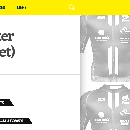
RES
LIENS
ter
et)
IR
LES RÉCENTS