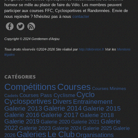
humeur se mêle au plaisir de faire du Vélo. Les membres peuvent
participer aux courses FFC, Cyclosportives et Randonnées. Envie de
nous rejoindre ? N'hésitez pas à nous
contacter
Copyright © 2024 Gentlemen d'Anjou
Tous droits réservés ©2024-
2026 Site réalisé par
http://dlebreton.fr
Voir les
Mentions
légales
CATÉGORIES
Compétitions
Courses
Courses Minimes
Cyclo
Courses Pass Cyclisme
Cadets
Cyclosportives
Divers
Entrainement
Galerie 2014
Galerie 2013
Galerie 2015
Galerie 2017
Galerie 2016
Galerie 2018
Galerie 2019
Galerie
Galerie 2020
Galerie 2021
2022
Galerie 2023
Galerie 2025
Galerie 2024
Galerie
Galeries
Le Club
Organisations
2026