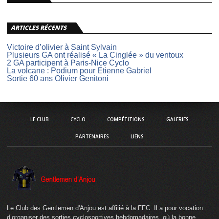
ARTICLES RÉCENTS
Victoire d’olivier à Saint Sylvain
Plusieurs GA ont réalisé « La Cinglée » du ventoux
2 GA participent à Paris-Nice Cyclo
La volcane : Podium pour Etienne Gabriel
Sortie 60 ans Olivier Genitoni
LE CLUB
CYCLO
COMPÉTITIONS
GALERIES
PARTENAIRES
LIENS
Le Club des Gentlemen d'Anjou est affilié à la FFC. Il a pour vocation
d’organiser des sorties cyclosportives hebdomadaires, où la bonne