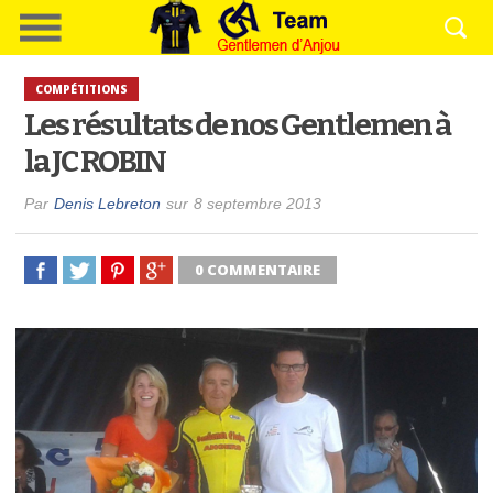
COMPÉTITIONS
Les résultats de nos Gentlemen à
la JC ROBIN
Par
Denis Lebreton
sur
8 septembre 2013
0 COMMENTAIRE