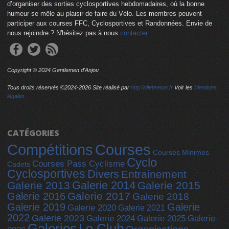
d’organiser des sorties cyclosportives hebdomadaires, où la bonne
humeur se mêle au plaisir de faire du Vélo. Les membres peuvent
participer aux courses FFC, Cyclosportives et Randonnées. Envie de
nous rejoindre ? N'hésitez pas à nous
contacter
Copyright © 2024 Gentlemen d'Anjou
Tous droits réservés ©2024-
2026 Site réalisé par
http://dlebreton.fr
Voir les
Mentions
légales
CATÉGORIES
Compétitions
Courses
Courses Minimes
Cyclo
Courses Pass Cyclisme
Cadets
Cyclosportives
Divers
Entrainement
Galerie 2014
Galerie 2013
Galerie 2015
Galerie 2017
Galerie 2016
Galerie 2018
Galerie 2019
Galerie
Galerie 2020
Galerie 2021
2022
Galerie 2023
Galerie 2025
Galerie 2024
Galerie
Galeries
Le Club