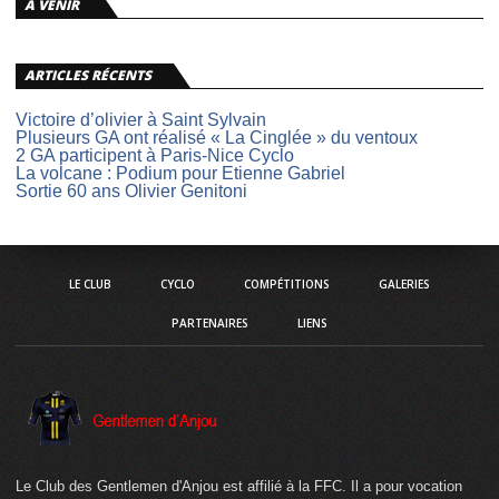
A VENIR
ARTICLES RÉCENTS
Victoire d’olivier à Saint Sylvain
Plusieurs GA ont réalisé « La Cinglée » du ventoux
2 GA participent à Paris-Nice Cyclo
La volcane : Podium pour Etienne Gabriel
Sortie 60 ans Olivier Genitoni
LE CLUB
CYCLO
COMPÉTITIONS
GALERIES
PARTENAIRES
LIENS
Le Club des Gentlemen d'Anjou est affilié à la FFC. Il a pour vocation