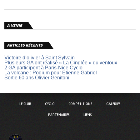
A VENIR
ARTICLES RÉCENTS
Victoire d’olivier à Saint Sylvain
Plusieurs GA ont réalisé « La Cinglée » du ventoux
2 GA participent à Paris-Nice Cyclo
La volcane : Podium pour Etienne Gabriel
Sortie 60 ans Olivier Genitoni
LE CLUB
CYCLO
COMPÉTITIONS
GALERIES
PARTENAIRES
LIENS