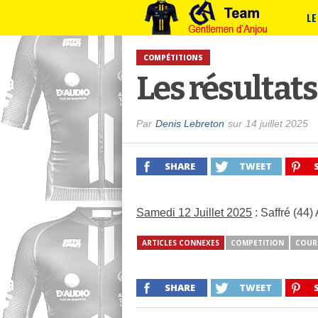
LE
COMPÉTITIONS
Les résultat
Par
Denis Lebreton
sur
14 juillet 2025
SHARE
TWEET
Samedi 12 Juillet 2025
: Saffré (44
ARTICLES CONNEXES
COMPETITION
COUR
SHARE
TWEET