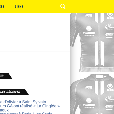
RES
LIENS
IR
LES RÉCENTS
re d’olivier à Saint Sylvain
urs GA ont réalisé « La Cinglée »
ntoux