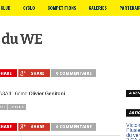
 CLUB
CYCLO
COMPÉTITIONS
GALERIES
PARTENAI
s du WE
SHARE
SHARE
0 COMMENTAIRE
A VEN
) A3A4 : 6ème
Olivier Genitoni
SES
LE CLUB
ARTIC
Victoi
SHARE
SHARE
0 COMMENTAIRE
Plusie
du ve