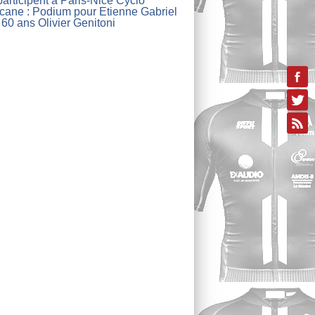
articipent à Paris-Nice Cyclo
lcane : Podium pour Etienne Gabriel
 60 ans Olivier Genitoni