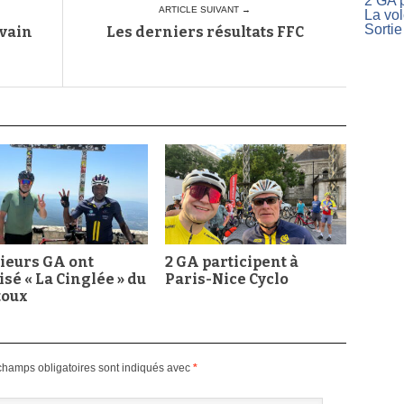
2 GA p
ARTICLE SUIVANT →
La vo
Sortie
lvain
Les derniers résultats FFC
ieurs GA ont
2 GA participent à
isé « La Cinglée » du
Paris-Nice Cyclo
toux
champs obligatoires sont indiqués avec
*