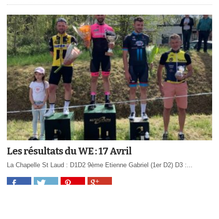
Les résultats du WE : 17 Avril
La Chapelle St Laud : D1D2 9ème Etienne Gabriel (1er D2) D3 :...