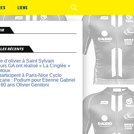
RES
LIENS
IR
LES RÉCENTS
re d’olivier à Saint Sylvain
urs GA ont réalisé « La Cinglée »
ntoux
articipent à Paris-Nice Cyclo
lcane : Podium pour Etienne Gabriel
 60 ans Olivier Genitoni