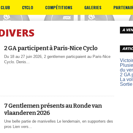
 CLUB
CYCLO
COMPÉTITIONS
GALERIES
PARTENAI
DIVERS
A VEN
2 GA participent à Paris-Nice Cyclo
ARTIC
Du 18 au 27 juin 2026, 2 gentlemen particpaient au Paris-Nice
Victoi
Cyclo. Denis...
Plusie
du ve
2 GA p
La vo
Sortie
7 Gentlemen présents au Ronde van
vlaanderen 2026
Une belle partie de manivelles Le lendemain, en supporters des
pros Lien vers...