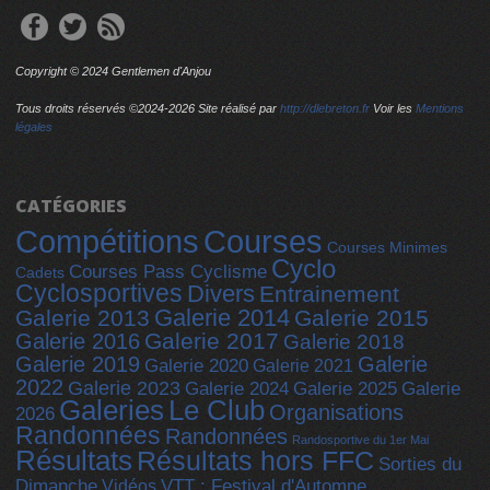
Copyright © 2024 Gentlemen d'Anjou
Tous droits réservés ©2024-
2026 Site réalisé par
http://dlebreton.fr
Voir les
Mentions
légales
CATÉGORIES
Compétitions
Courses
Courses Minimes
Cyclo
Courses Pass Cyclisme
Cadets
Cyclosportives
Divers
Entrainement
Galerie 2014
Galerie 2013
Galerie 2015
Galerie 2017
Galerie 2016
Galerie 2018
Galerie 2019
Galerie
Galerie 2020
Galerie 2021
2022
Galerie 2023
Galerie 2025
Galerie 2024
Galerie
Galeries
Le Club
Organisations
2026
Randonnées
Randonnées
Randosportive du 1er Mai
Résultats
Résultats hors FFC
Sorties du
Dimanche
Vidéos
VTT : Festival d'Automne