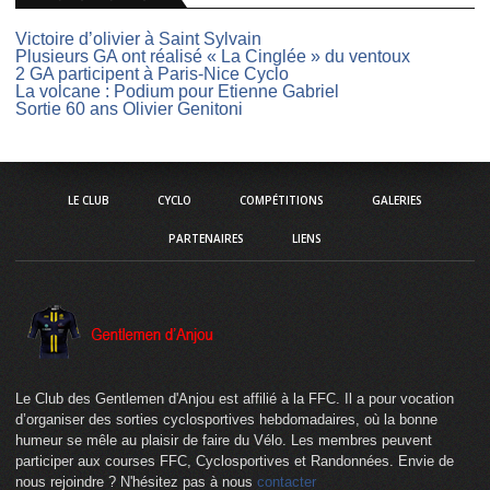
Victoire d’olivier à Saint Sylvain
Plusieurs GA ont réalisé « La Cinglée » du ventoux
2 GA participent à Paris-Nice Cyclo
La volcane : Podium pour Etienne Gabriel
Sortie 60 ans Olivier Genitoni
LE CLUB
CYCLO
COMPÉTITIONS
GALERIES
PARTENAIRES
LIENS
Le Club des Gentlemen d'Anjou est affilié à la FFC. Il a pour vocation
d’organiser des sorties cyclosportives hebdomadaires, où la bonne
humeur se mêle au plaisir de faire du Vélo. Les membres peuvent
participer aux courses FFC, Cyclosportives et Randonnées. Envie de
nous rejoindre ? N'hésitez pas à nous
contacter