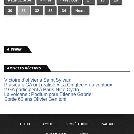
Page 31 of 34
« First
‹ Previous
27
28
29
30
31
32
33
34
Next ›
A VENIR
ARTICLES RÉCENTS
Victoire d’olivier à Saint Sylvain
Plusieurs GA ont réalisé « La Cinglée » du ventoux
2 GA participent à Paris-Nice Cyclo
La volcane : Podium pour Etienne Gabriel
Sortie 60 ans Olivier Genitoni
LE CLUB
CYCLO
COMPÉTITIONS
GALERIES