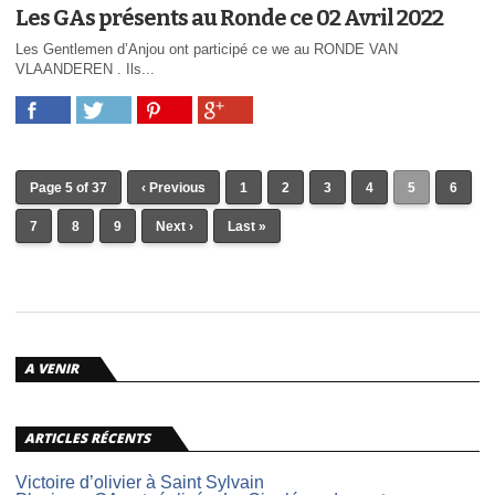
Les GAs présents au Ronde ce 02 Avril 2022
Les Gentlemen d’Anjou ont participé ce we au RONDE VAN
VLAANDEREN . Ils...
Page 5 of 37
‹ Previous
1
2
3
4
5
6
7
8
9
Next ›
Last »
A VENIR
ARTICLES RÉCENTS
Victoire d’olivier à Saint Sylvain