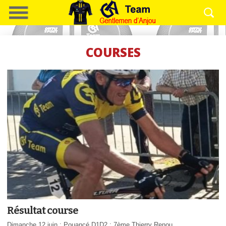
COURSES
Résultat course
Dimanche 12 juin : Pouancé D1D2 : 7ème Thierry Renou