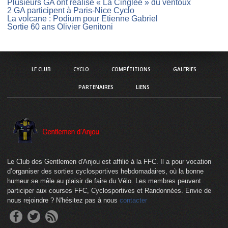
Plusieurs GA ont réalisé « La Cinglée » du ventoux
2 GA participent à Paris-Nice Cyclo
La volcane : Podium pour Etienne Gabriel
Sortie 60 ans Olivier Genitoni
LE CLUB
CYCLO
COMPÉTITIONS
GALERIES
PARTENAIRES
LIENS
Le Club des Gentlemen d'Anjou est affilié à la FFC. Il a pour vocation
d’organiser des sorties cyclosportives hebdomadaires, où la bonne
humeur se mêle au plaisir de faire du Vélo. Les membres peuvent
participer aux courses FFC, Cyclosportives et Randonnées. Envie de
nous rejoindre ? N'hésitez pas à nous
contacter