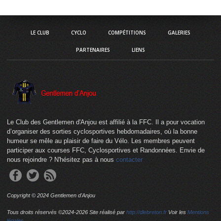
LE CLUB
CYCLO
COMPÉTITIONS
GALERIES
PARTENAIRES
LIENS
Le Club des Gentlemen d'Anjou est affilié à la FFC. Il a pour vocation
d’organiser des sorties cyclosportives hebdomadaires, où la bonne
humeur se mêle au plaisir de faire du Vélo. Les membres peuvent
participer aux courses FFC, Cyclosportives et Randonnées. Envie de
nous rejoindre ? N'hésitez pas à nous
contacter
Copyright © 2024 Gentlemen d'Anjou
Tous droits réservés ©2024-
2026 Site réalisé par
http://dlebreton.fr
Voir les
Mentions
légales