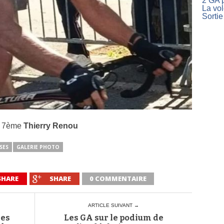
2 GA p
La vo
Sortie
: 7ème
Thierry Renou
SES
GALERIE PHOTO
SHARE
SHARE
0 COMMENTAIRE
ARTICLE SUIVANT →
les
Les GA sur le podium de