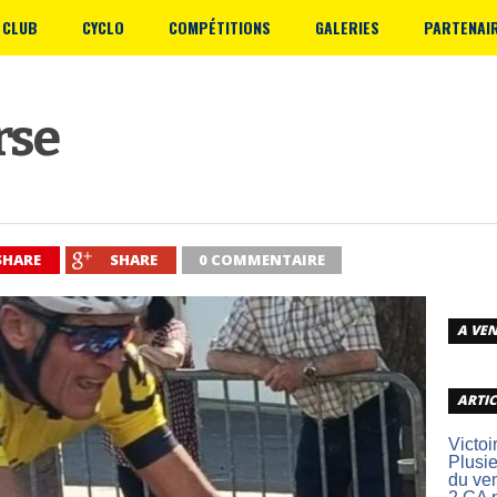
 CLUB
CYCLO
COMPÉTITIONS
GALERIES
PARTENAI
rse
SHARE
SHARE
0 COMMENTAIRE
A VEN
ARTIC
Victoi
Plusie
du ve