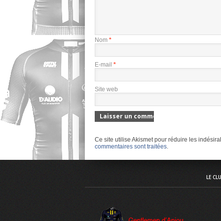
Nom
*
E-mail
*
Site web
Ce site utilise Akismet pour réduire les indésir
commentaires sont traitées
.
LE CL