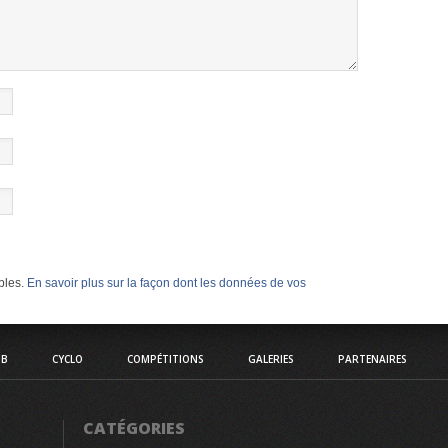
ables.
En savoir plus sur la façon dont les données de vos
UB
CYCLO
COMPÉTITIONS
GALERIES
PARTENAIRES
CATÉGORIES