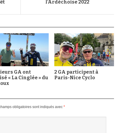
êt
l’Ardéchoise 2022
ieurs GA ont
2 GA participent à
isé « La Cinglée » du
Paris-Nice Cyclo
toux
champs obligatoires sont indiqués avec
*