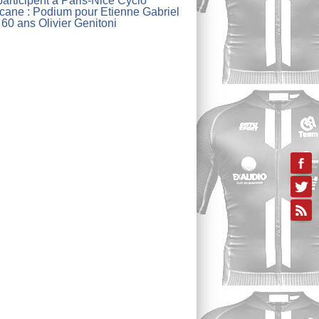
articipent à Paris-Nice Cyclo
lcane : Podium pour Etienne Gabriel
 60 ans Olivier Genitoni