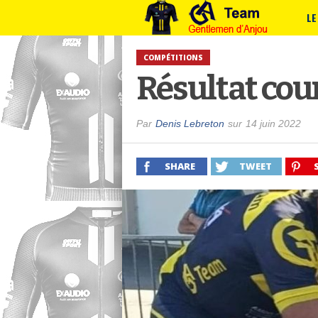
LE
COMPÉTITIONS
Résultat cou
Par
Denis Lebreton
sur
14 juin 2022
SHARE
TWEET