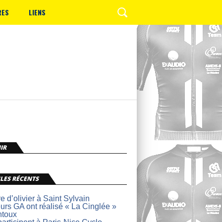
RES
LIENS
IR
LES RÉCENTS
re d’olivier à Saint Sylvain
urs GA ont réalisé « La Cinglée »
ntoux