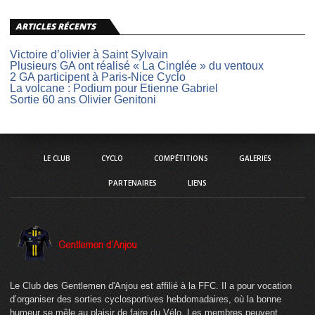
ARTICLES RÉCENTS
Victoire d’olivier à Saint Sylvain
Plusieurs GA ont réalisé « La Cinglée » du ventoux
2 GA participent à Paris-Nice Cyclo
La volcane : Podium pour Etienne Gabriel
Sortie 60 ans Olivier Genitoni
LE CLUB
CYCLO
COMPÉTITIONS
GALERIES
PARTENAIRES
LIENS
Le Club des Gentlemen d'Anjou est affilié à la FFC. Il a pour vocation
d’organiser des sorties cyclosportives hebdomadaires, où la bonne
humeur se mêle au plaisir de faire du Vélo. Les membres peuvent