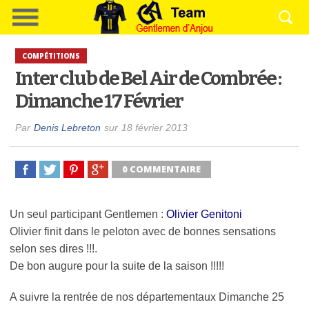
COMPÉTITIONS
Inter club de Bel Air de Combrée :
Dimanche 17 Février
Par
Denis Lebreton
sur
18 février 2013
0 COMMENTAIRE
Un seul participant Gentlemen :
Olivier Genitoni
Olivier finit dans le peloton avec de bonnes sensations
selon ses dires !!!.
De bon augure pour la suite de la saison !!!!!
A suivre la rentrée de nos départementaux Dimanche 25