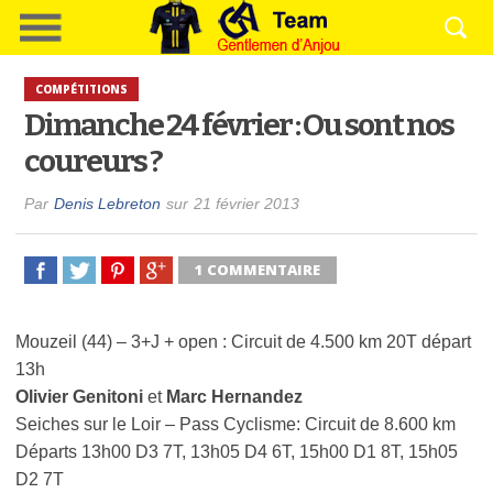
COMPÉTITIONS
Dimanche 24 février : Ou sont nos
coureurs ?
Par
Denis Lebreton
sur
21 février 2013
1 COMMENTAIRE
Mouzeil (44) – 3+J + open : Circuit de 4.500 km 20T départ
13h
Olivier Genitoni
et
Marc Hernandez
Seiches sur le Loir – Pass Cyclisme: Circuit de 8.600 km
Départs 13h00 D3 7T, 13h05 D4 6T, 15h00 D1 8T, 15h05
D2 7T