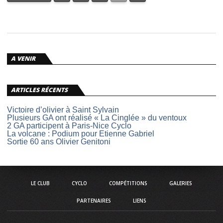
A VENIR
ARTICLES RÉCENTS
Victoire d’olivier à Saint Sylvain
Plusieurs GA ont réalisé « La Cinglée » du ventoux
2 GA participent à Paris-Nice Cyclo
La volcane : Podium pour Etienne Gabriel
Sortie 60 ans Olivier Genitoni
LE CLUB
CYCLO
COMPÉTITIONS
GALERIES
PARTENAIRES
LIENS