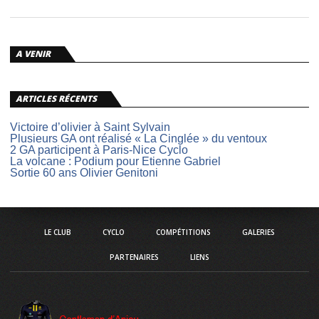
A VENIR
ARTICLES RÉCENTS
Victoire d’olivier à Saint Sylvain
Plusieurs GA ont réalisé « La Cinglée » du ventoux
2 GA participent à Paris-Nice Cyclo
La volcane : Podium pour Etienne Gabriel
Sortie 60 ans Olivier Genitoni
LE CLUB
CYCLO
COMPÉTITIONS
GALERIES
PARTENAIRES
LIENS