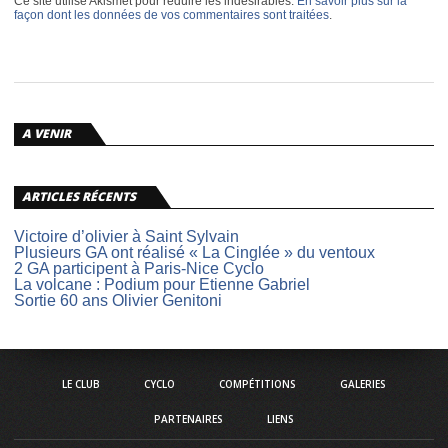
Ce site utilise Akismet pour réduire les indésirables.
En savoir plus sur la
façon dont les données de vos commentaires sont traitées
.
A VENIR
ARTICLES RÉCENTS
Victoire d’olivier à Saint Sylvain
Plusieurs GA ont réalisé « La Cinglée » du ventoux
2 GA participent à Paris-Nice Cyclo
La volcane : Podium pour Etienne Gabriel
Sortie 60 ans Olivier Genitoni
LE CLUB
CYCLO
COMPÉTITIONS
GALERIES
PARTENAIRES
LIENS