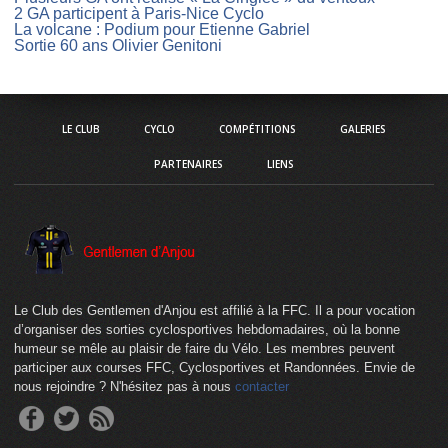
2 GA participent à Paris-Nice Cyclo
La volcane : Podium pour Etienne Gabriel
Sortie 60 ans Olivier Genitoni
LE CLUB
CYCLO
COMPÉTITIONS
GALERIES
PARTENAIRES
LIENS
Le Club des Gentlemen d'Anjou est affilié à la FFC. Il a pour vocation
d’organiser des sorties cyclosportives hebdomadaires, où la bonne
humeur se mêle au plaisir de faire du Vélo. Les membres peuvent
participer aux courses FFC, Cyclosportives et Randonnées. Envie de
nous rejoindre ? N'hésitez pas à nous
contacter