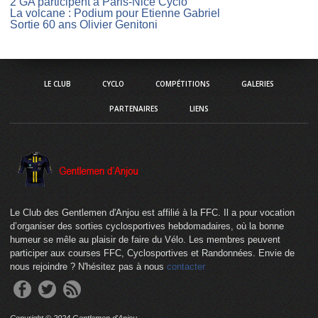
2 GA participent à Paris-Nice Cyclo
La volcane : Podium pour Etienne Gabriel
Sortie 60 ans Olivier Genitoni
LE CLUB
CYCLO
COMPÉTITIONS
GALERIES
PARTENAIRES
LIENS
Le Club des Gentlemen d'Anjou est affilié à la FFC. Il a pour vocation
d’organiser des sorties cyclosportives hebdomadaires, où la bonne
humeur se mêle au plaisir de faire du Vélo. Les membres peuvent
participer aux courses FFC, Cyclosportives et Randonnées. Envie de
nous rejoindre ? N'hésitez pas à nous
contacter