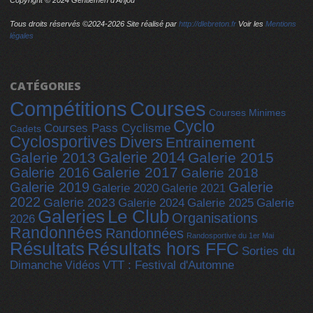
Copyright © 2024 Gentlemen d'Anjou
Tous droits réservés ©2024-
2026 Site réalisé par
http://dlebreton.fr
Voir les
Mentions
légales
CATÉGORIES
Compétitions
Courses
Courses Minimes
Cyclo
Courses Pass Cyclisme
Cadets
Cyclosportives
Divers
Entrainement
Galerie 2014
Galerie 2013
Galerie 2015
Galerie 2017
Galerie 2016
Galerie 2018
Galerie 2019
Galerie
Galerie 2020
Galerie 2021
2022
Galerie 2023
Galerie 2025
Galerie 2024
Galerie
Galeries
Le Club
Organisations
2026
Randonnées
Randonnées
Randosportive du 1er Mai
Résultats
Résultats hors FFC
Sorties du
Dimanche
Vidéos
VTT : Festival d'Automne