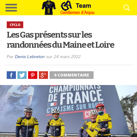
CYCLO
Les Gas présents sur les
randonnées du Maine et Loire
Par
Denis Lebreton
sur
24 mars 2022
0 COMMENTAIRE