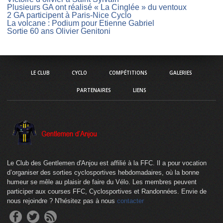
Plusieurs GA ont réalisé « La Cinglée » du ventoux
2 GA participent à Paris-Nice Cyclo
La volcane : Podium pour Etienne Gabriel
Sortie 60 ans Olivier Genitoni
LE CLUB
CYCLO
COMPÉTITIONS
GALERIES
PARTENAIRES
LIENS
Le Club des Gentlemen d'Anjou est affilié à la FFC. Il a pour vocation
d’organiser des sorties cyclosportives hebdomadaires, où la bonne
humeur se mêle au plaisir de faire du Vélo. Les membres peuvent
participer aux courses FFC, Cyclosportives et Randonnées. Envie de
nous rejoindre ? N'hésitez pas à nous
contacter