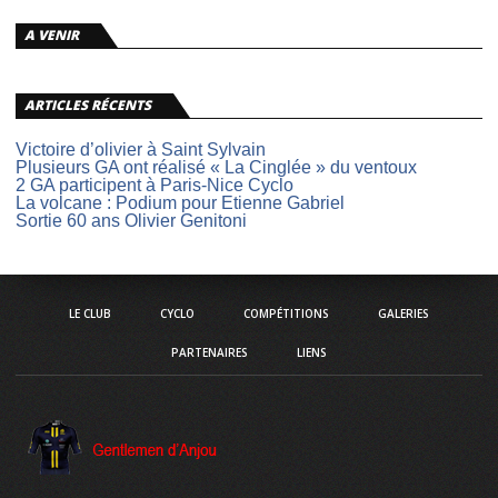
A VENIR
ARTICLES RÉCENTS
Victoire d’olivier à Saint Sylvain
Plusieurs GA ont réalisé « La Cinglée » du ventoux
2 GA participent à Paris-Nice Cyclo
La volcane : Podium pour Etienne Gabriel
Sortie 60 ans Olivier Genitoni
LE CLUB
CYCLO
COMPÉTITIONS
GALERIES
PARTENAIRES
LIENS