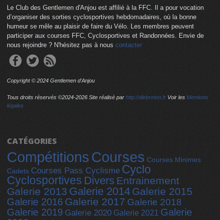
Le Club des Gentlemen d'Anjou est affilié à la FFC. Il a pour vocation
d’organiser des sorties cyclosportives hebdomadaires, où la bonne
humeur se mêle au plaisir de faire du Vélo. Les membres peuvent
participer aux courses FFC, Cyclosportives et Randonnées. Envie de
nous rejoindre ? N'hésitez pas à nous
contacter
Copyright © 2024 Gentlemen d'Anjou
Tous droits réservés ©2024-
2026 Site réalisé par
http://dlebreton.fr
Voir les
Mentions
légales
CATÉGORIES
Compétitions
Courses
Courses Minimes
Cyclo
Courses Pass Cyclisme
Cadets
Cyclosportives
Divers
Entrainement
Galerie 2014
Galerie 2013
Galerie 2015
Galerie 2017
Galerie 2016
Galerie 2018
Galerie 2019
Galerie
Galerie 2020
Galerie 2021