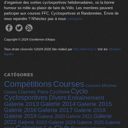
d’organiser des sorties cyclosportives hebdomadaires, où la bonne
humeur se mêle au plaisir de faire du Vélo. Les membres peuvent
participer aux courses FFC, Cyclosportives et Randonnées. Envie de
nous rejoindre ? N'hésitez pas à nous
contacter
Copyright © 2024 Gentlemen d'Anjou
Tous droits réservés ©2024-
2026 Site réalisé par
http://dlebreton.fr
Voir les
Mentions
légales
CATÉGORIES
Compétitions
Courses
Courses Minimes
Cyclo
Courses Pass Cyclisme
Cadets
Cyclosportives
Divers
Entrainement
Galerie 2014
Galerie 2013
Galerie 2015
Galerie 2017
Galerie 2016
Galerie 2018
Galerie 2019
Galerie
Galerie 2020
Galerie 2021
2022
Galerie 2023
Galerie 2025
Galerie 2024
Galerie
Galeries
Le Club