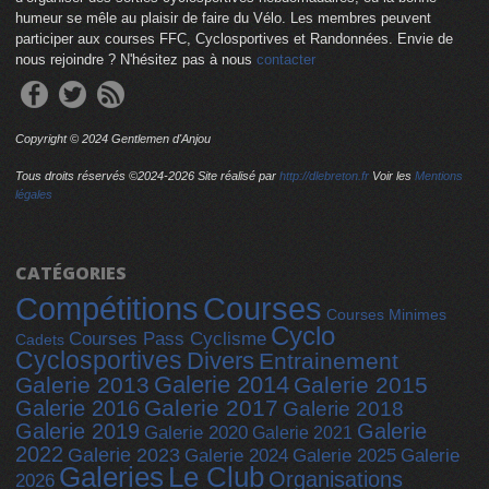
humeur se mêle au plaisir de faire du Vélo. Les membres peuvent
participer aux courses FFC, Cyclosportives et Randonnées. Envie de
nous rejoindre ? N'hésitez pas à nous
contacter
Copyright © 2024 Gentlemen d'Anjou
Tous droits réservés ©2024-
2026 Site réalisé par
http://dlebreton.fr
Voir les
Mentions
légales
CATÉGORIES
Compétitions
Courses
Courses Minimes
Cyclo
Courses Pass Cyclisme
Cadets
Cyclosportives
Divers
Entrainement
Galerie 2014
Galerie 2013
Galerie 2015
Galerie 2017
Galerie 2016
Galerie 2018
Galerie 2019
Galerie
Galerie 2020
Galerie 2021
2022
Galerie 2023
Galerie 2025
Galerie 2024
Galerie
Galeries
Le Club
Organisations
2026