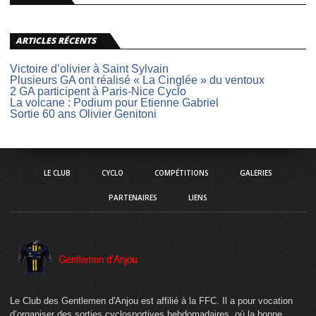
ARTICLES RÉCENTS
Victoire d’olivier à Saint Sylvain
Plusieurs GA ont réalisé « La Cinglée » du ventoux
2 GA participent à Paris-Nice Cyclo
La volcane : Podium pour Etienne Gabriel
Sortie 60 ans Olivier Genitoni
LE CLUB
CYCLO
COMPÉTITIONS
GALERIES
PARTENAIRES
LIENS
Le Club des Gentlemen d'Anjou est affilié à la FFC. Il a pour vocation
d’organiser des sorties cyclosportives hebdomadaires, où la bonne