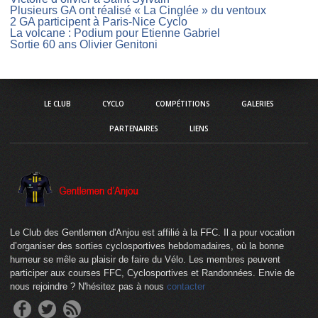
Plusieurs GA ont réalisé « La Cinglée » du ventoux
2 GA participent à Paris-Nice Cyclo
La volcane : Podium pour Etienne Gabriel
Sortie 60 ans Olivier Genitoni
LE CLUB
CYCLO
COMPÉTITIONS
GALERIES
PARTENAIRES
LIENS
Le Club des Gentlemen d'Anjou est affilié à la FFC. Il a pour vocation
d’organiser des sorties cyclosportives hebdomadaires, où la bonne
humeur se mêle au plaisir de faire du Vélo. Les membres peuvent
participer aux courses FFC, Cyclosportives et Randonnées. Envie de
nous rejoindre ? N'hésitez pas à nous
contacter