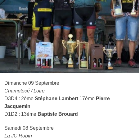
Dimanche 09 Septembre
Champtocé / Loire
D3D4 : 2ème
Stéphane Lambert
17ème
Pierre
Jacquemin
D1D2 : 13ème
Baptiste Brouard
Samedi 08 Septembre
La JC Robin