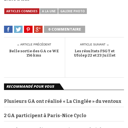
ARTICLES CONNEXES
A LA UNE
GALERIE PHOTO
0 COMMENTAIRE
← ARTICLE PRÉCÉDENT
ARTICLE SUIVANT →
Belle sortie des GA ce WE
Les résultats FSGT et
156 kms
Ufolep 22 et 23 Juillet
RECOMMANDÉ POUR VOUS
Plusieurs GA ont réalisé « La Cinglée » du ventoux
2 GA participent à Paris-Nice Cyclo