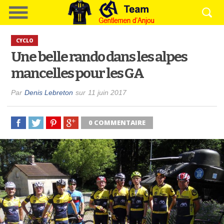
CYCLO
Une belle rando dans les alpes
mancelles pour les GA
Par
Denis Lebreton
sur
11 juin 2017
0 COMMENTAIRE