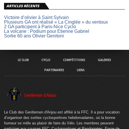
ARTICLES RÉCENTS
Victoire d’olivier à Saint Sylvain
Plusieurs GA ont réalisé « La Cinglée » du ventoux
2 GA participent à Paris-Nice Cyclo
La volcane : Podium pour Etienne Gabriel
Sortie 60 ans Olivier Genitoni
LE CLUB
CYCLO
COMPÉTITIONS
GALERIES
PARTENAIRES
LIENS
Le Club des Gentlemen d'Anjou est affilié à la FFC. Il a pour vocation
d’organiser des sorties cyclosportives hebdomadaires, où la bonne
humeur se mêle au plaisir de faire du Vélo. Les membres peuvent
participer aux courses FFC, Cyclosportives et Randonnées. Envie de