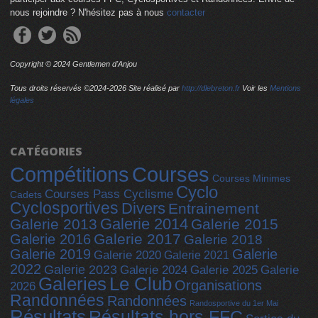
nous rejoindre ? N'hésitez pas à nous
contacter
Copyright © 2024 Gentlemen d'Anjou
Tous droits réservés ©2024-
2026 Site réalisé par
http://dlebreton.fr
Voir les
Mentions
légales
CATÉGORIES
Compétitions
Courses
Courses Minimes
Cyclo
Courses Pass Cyclisme
Cadets
Cyclosportives
Divers
Entrainement
Galerie 2014
Galerie 2013
Galerie 2015
Galerie 2017
Galerie 2016
Galerie 2018
Galerie 2019
Galerie
Galerie 2020
Galerie 2021
2022
Galerie 2023
Galerie 2025
Galerie 2024
Galerie
Galeries
Le Club
Organisations
2026
Randonnées
Randonnées
Randosportive du 1er Mai
Résultats
Résultats hors FFC