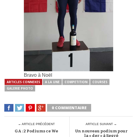
Bravo à Noël
ARTICLES CONNEXES
A LA UNE
COMPETITION
COURSES
GALERIE PHOTO
0 COMMENTAIRE
← ARTICLE PRÉCÉDENT
ARTICLE SUIVANT →
GA : 2 Podiums ce We
Un nouveau podium pour
la « der » à Segré