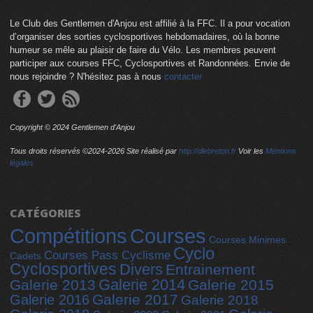
Le Club des Gentlemen d'Anjou est affilié à la FFC. Il a pour vocation
d’organiser des sorties cyclosportives hebdomadaires, où la bonne
humeur se mêle au plaisir de faire du Vélo. Les membres peuvent
participer aux courses FFC, Cyclosportives et Randonnées. Envie de
nous rejoindre ? N'hésitez pas à nous
contacter
Copyright © 2024 Gentlemen d'Anjou
Tous droits réservés ©2024-
2026 Site réalisé par
http://dlebreton.fr
Voir les
Mentions
légales
CATÉGORIES
Compétitions
Courses
Courses Minimes
Cyclo
Courses Pass Cyclisme
Cadets
Cyclosportives
Divers
Entrainement
Galerie 2014
Galerie 2013
Galerie 2015
Galerie 2017
Galerie 2016
Galerie 2018