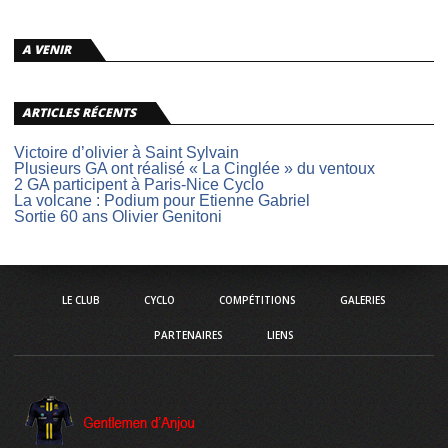
A VENIR
ARTICLES RÉCENTS
Victoire d’olivier à Saint Sylvain
Plusieurs GA ont réalisé « La Cinglée » du ventoux
2 GA participent à Paris-Nice Cyclo
La volcane : Podium pour Etienne Gabriel
Sortie 60 ans Olivier Genitoni
LE CLUB
CYCLO
COMPÉTITIONS
GALERIES
PARTENAIRES
LIENS