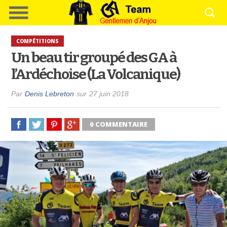
COMPÉTITIONS
Un beau tir groupé des GA à
l’Ardéchoise (La Volcanique)
Par
Denis Lebreton
sur
27 juin 2018
0 COMMENTAIRE