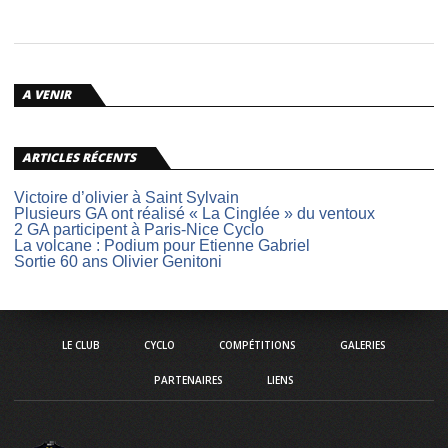
A VENIR
ARTICLES RÉCENTS
Victoire d’olivier à Saint Sylvain
Plusieurs GA ont réalisé « La Cinglée » du ventoux
2 GA participent à Paris-Nice Cyclo
La volcane : Podium pour Etienne Gabriel
Sortie 60 ans Olivier Genitoni
LE CLUB
CYCLO
COMPÉTITIONS
GALERIES
PARTENAIRES
LIENS