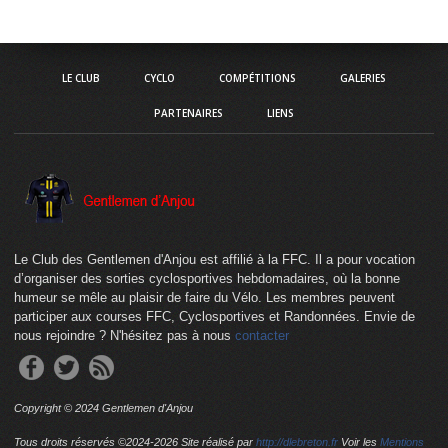
LE CLUB
CYCLO
COMPÉTITIONS
GALERIES
PARTENAIRES
LIENS
Le Club des Gentlemen d'Anjou est affilié à la FFC. Il a pour vocation
d’organiser des sorties cyclosportives hebdomadaires, où la bonne
humeur se mêle au plaisir de faire du Vélo. Les membres peuvent
participer aux courses FFC, Cyclosportives et Randonnées. Envie de
nous rejoindre ? N'hésitez pas à nous
contacter
Copyright © 2024 Gentlemen d'Anjou
Tous droits réservés ©2024-
2026 Site réalisé par
http://dlebreton.fr
Voir les
Mentions