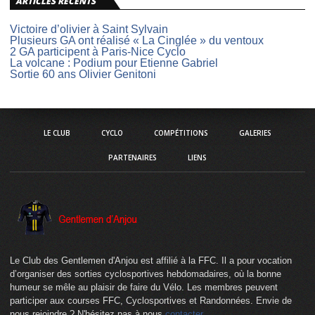
ARTICLES RÉCENTS
Victoire d’olivier à Saint Sylvain
Plusieurs GA ont réalisé « La Cinglée » du ventoux
2 GA participent à Paris-Nice Cyclo
La volcane : Podium pour Etienne Gabriel
Sortie 60 ans Olivier Genitoni
LE CLUB
CYCLO
COMPÉTITIONS
GALERIES
PARTENAIRES
LIENS
Le Club des Gentlemen d'Anjou est affilié à la FFC. Il a pour vocation
d’organiser des sorties cyclosportives hebdomadaires, où la bonne
humeur se mêle au plaisir de faire du Vélo. Les membres peuvent
participer aux courses FFC, Cyclosportives et Randonnées. Envie de
nous rejoindre ? N'hésitez pas à nous
contacter