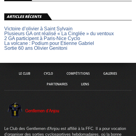
ARTICLES RÉCENTS
Victoire d’olivier à Saint Sylvain
Plusieurs GA ont réalisé « La Cinglée » du ventoux
2 GA participent à Paris-Nice Cyclo
La volcane : Podium pour Etienne Gabriel
Sortie 60 ans Olivier Genitoni
LE CLUB
CYCLO
COMPÉTITIONS
GALERIES
PARTENAIRES
LIENS
Le Club des Gentlemen d'Anjou est affilié à la FFC. Il a pour vocation
d’organiser des sorties cyclosportives hebdomadaires, où la bonne