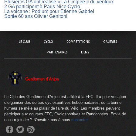
Plusieurs GA ont réalisé « La Cinglée » du ventoux
2 GA participent à Paris-Nice Cyclo
La volcane : Podium pour Etienne Gabriel
Sortie 60 ans Olivier Genitoni
LE CLUB
CYCLO
COMPÉTITIONS
GALERIES
PARTENAIRES
LIENS
Le Club des Gentlemen d'Anjou est affilié à la FFC. Il a pour vocation
d’organiser des sorties cyclosportives hebdomadaires, où la bonne
humeur se mêle au plaisir de faire du Vélo. Les membres peuvent
participer aux courses FFC, Cyclosportives et Randonnées. Envie de
nous rejoindre ? N'hésitez pas à nous
contacter