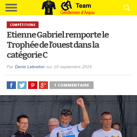
COMPÉTITIONS
Etienne Gabriel remporte le
Trophée de l’ouest dans la
catégorie C
Par
Denis Lebreton
sur
10 septembre 2019
1 COMMENTAIRE